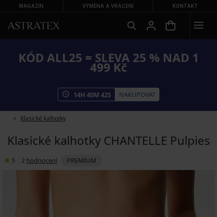
MAGAZÍN
VÝMĚNA A VRÁCENÍ
KONTAKT
KÓD ALL25 = SLEVA 25 % NAD 1
499 Kč
NAKUPOVAT
14
H
40
M
41
S
Klasické kalhotky
Klasické kalhotky CHANTELLE Pulpies
5
|
2
hodnocení
PREMIUM