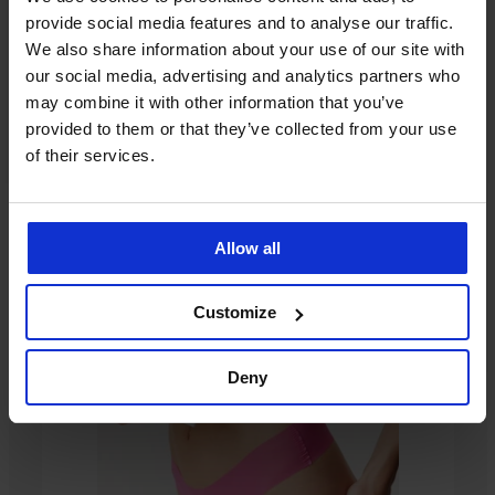
provide social media features and to analyse our traffic.
We also share information about your use of our site with
our social media, advertising and analytics partners who
may combine it with other information that you’ve
provided to them or that they’ve collected from your use
of their services.
Ze stejné kolekce
Allow all
3+1 ZDARMA
3+1 ZDARMA
3+1 ZDARMA
3+1 ZDARMA
Customize
-30%
-25 % ALL25
-25 % ALL25
Výprodej
Výprodej
-25 % ALL25
Výprodej
Výprodej
-25 % ALL25
Výprodej
-30%
-30%
-70%
-20%
-30%
-70%
3+1 ZDARMA
-70%
3+1 ZDARMA
-60%
LIMITED
LIMITED
LIMITED
4,5
4,8
4,8
4,9
5
4,8
5
5
4,6
Deny
Klasické
Klasické
Klasické
Klasické
kalhotky
kalhotky
kalhotky
kalhotky
Kalhotky
Klasické
Klasické
Kalhotky
Klasické
PREMIUM
Caressence
Alizee
Casa
Sofia
Paradise
kalhotky
kalhotky
Angelia
kalhotky
Kalhotky
2PACK
PREMIUM
Blanca
Bikiny
klasické
468
339
Sheer
DIAMOND
New
Lace
180
Anette
Klasické
2PACK
se
kalhotky
Dreams
klasické
Nature
Kč
Kč
Kč
3PACK
559
349
kalhotky
389
Bikiny
zvýšeným