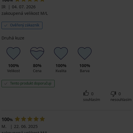
%
IR
04. 07. 2026
zakoupená velikost M/L
Ověřený zákazník
Druhá kuze
100%
80%
100%
100%
Velikost
Cena
Kvalita
Barva
Tento produkt doporučuji
0
0
souhlasím
nesouhlasím
100
%
M.
22. 06. 2025
zakoupená velikost M/L