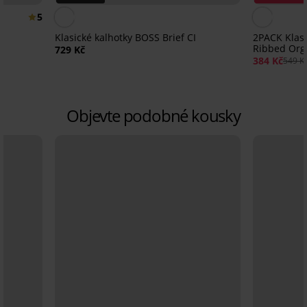
5
Klasické kalhotky BOSS Brief CI
2PACK Klasi
Ribbed Org
729 Kč
384 Kč
549 K
Objevte podobné kousky