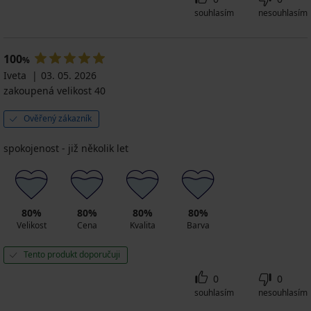
souhlasím
nesouhlasím
100
%
Iveta
03. 05. 2026
zakoupená velikost 40
Ověřený zákazník
spokojenost - již několik let
80%
80%
80%
80%
Velikost
Cena
Kvalita
Barva
Tento produkt doporučuji
0
0
souhlasím
nesouhlasím