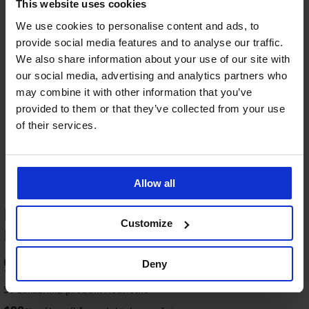
This website uses cookies
We use cookies to personalise content and ads, to
provide social media features and to analyse our traffic.
We also share information about your use of our site with
our social media, advertising and analytics partners who
may combine it with other information that you’ve
provided to them or that they’ve collected from your use
of their services.
Allow all
HODNOCENÍ PRODUKTU Kalhotky
Customize
Eliza klasické vyšší
98
Deny
%
50 zákazníků produkt hodnotilo