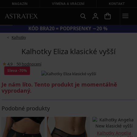
MAGAZÍN
VÝMĚNA A VRÁCENÍ
KONTAKT
KÓD BRA20 = PODPRSENKY −20 %
Kalhotky
Kalhotky Eliza klasické vyšší
4,9
|
50
hodnocení
Sleva
-70%
Je nám líto. Tento produkt je momentálně
vyprodaný.
Podobné produkty
Kalhotky Angelia