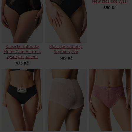
New klasické vyšší
350 Kč
Klasické kalhotky
Klasické kalhotky
Elomi Cate Allure s
Sophie vyšší
vysokým pasem
589 Kč
475 Kč