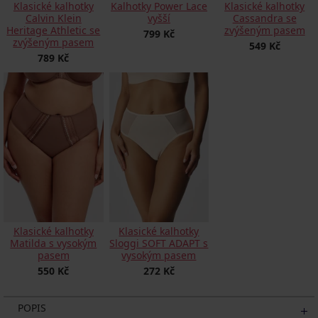
Klasické kalhotky
Klasické kalhotky
Kalhotky Power Lace
Cassandra se
Calvin Klein
vyšší
zvýšeným pasem
Heritage Athletic se
799 Kč
zvýšeným pasem
549 Kč
789 Kč
Klasické kalhotky
Klasické kalhotky
Matilda s vysokým
Sloggi SOFT ADAPT s
pasem
vysokým pasem
550 Kč
272 Kč
POPIS