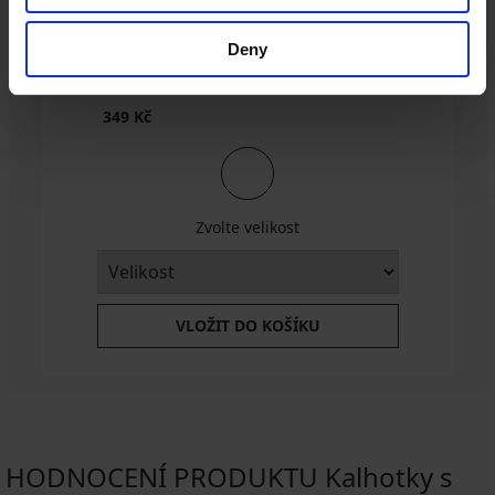
Deny
3PACK Bambusové ponožky Desi I
kotníkové
349 Kč
Zvolte velikost
VLOŽIT DO KOŠÍKU
HODNOCENÍ PRODUKTU Kalhotky s