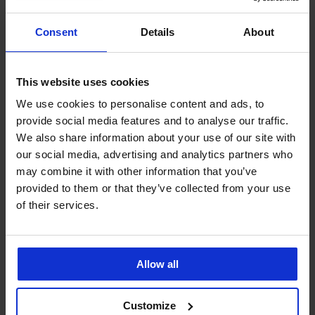
Ze stejné kolekce
Consent
Details
About
3+1 ZDARMA
3+1 ZDARMA
This website uses cookies
5
5
We use cookies to personalise content and ads, to
provide social media features and to analyse our traffic.
We also share information about your use of our site with
Boxerky
Boxerky
our social media, advertising and analytics partners who
Carter
Bamboo
may combine it with other information that you’ve
s
Nature
modalem
399
provided to them or that they’ve collected from your use
199
Kč
of their services.
Kč
akce
akce
3+1
3+1
ZDARMA
ZDARMA
Allow all
Customize