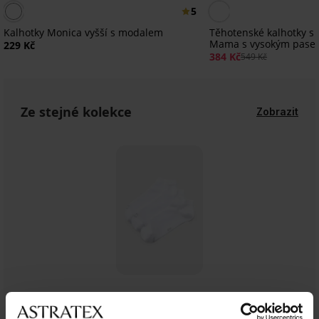
5
Kalhotky Monica vyšší s modalem
Těhotenské kalhotky s
Mama s vysokým pase
229 Kč
384 Kč
549 Kč
Ze stejné kolekce
Zobrazit