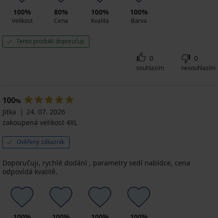
100%
80%
100%
100%
Velikost
Cena
Kvalita
Barva
Tento produkt doporučuji
0
0
souhlasím
nesouhlasím
100
%
Jitka
24. 07. 2026
zakoupená velikost 4XL
Ověřený zákazník
Doporučuji, rychlé dodání , parametry sedí nabídce, cena
odpovídá kvalitě.
100%
100%
100%
100%