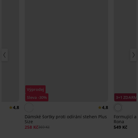
Výprodej
Sleva -30%
3+1 ZDARM
4,8
4,8
Dámské šortky proti odírání stehen Plus
Formující a
Size
Rona
258 Kč
549 Kč
369 Kč