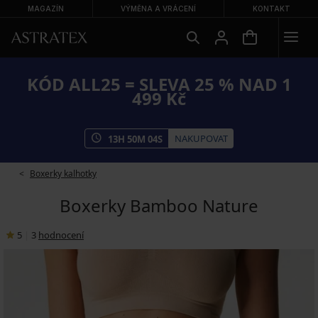
MAGAZÍN
VÝMĚNA A VRÁCENÍ
KONTAKT
KÓD ALL25 = SLEVA 25 % NAD 1
499 Kč
NAKUPOVAT
13
H
50
M
03
S
Boxerky kalhotky
Boxerky Bamboo Nature
5
|
3
hodnocení