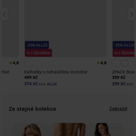
-25% ALL25
-25% ALL25
3+1 ZDARMA
3+1 ZDARM
4,8
4,8
zešvé
Kalhotky s nohavičkou Invisible
2PACK Boxe
499 Kč
399 Kč
374 Kč
299 Kč
kód:
ALL25
kód:
Ze stejné kolekce
Zobrazit