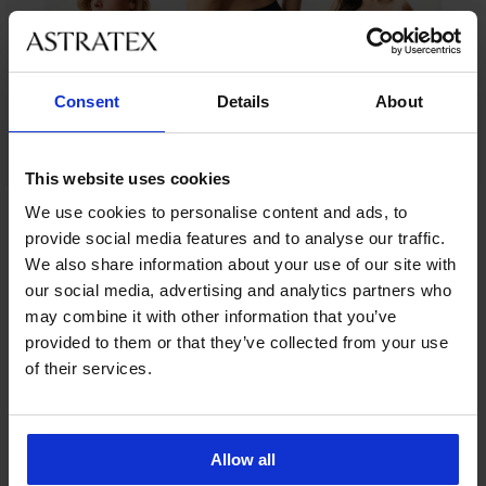
Consent
Details
About
This website uses cookies
We use cookies to personalise content and ads, to
Ze stejné kolekce
provide social media features and to analyse our traffic.
We also share information about your use of our site with
our social media, advertising and analytics partners who
3+1 ZDARMA
3+1 ZDARMA
3+1 ZDARMA
3+1 ZDARMA
3+1 ZDARMA
3+1 ZDARMA
3+1 ZDARMA
may combine it with other information that you’ve
-25 % ALL25
-25 % ALL25
-25 % ALL25
-25 % ALL25
-25 % ALL25
-30%
-25 % ALL25
-25 % ALL25
provided to them or that they’ve collected from your use
4,9
4,8
4,8
4,8
4,9
4,7
4,8
5
of their services.
Boxerky
Kalhotky
Sarah
s
2PACK
Kalhotky
Kalhotky
Boxerky
s
nohavičkou
Allow all
Boxerky
s
s
Carter
krajkou
Invisible
Paola
nohavičkou
nohavičkou
s