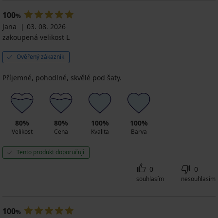
100
%
Jana
03. 08. 2026
zakoupená velikost L
Ověřený zákazník
Příjemné, pohodlné, skvělé pod šaty.
80%
80%
100%
100%
Velikost
Cena
Kvalita
Barva
Tento produkt doporučuji
0
0
souhlasím
nesouhlasím
100
%