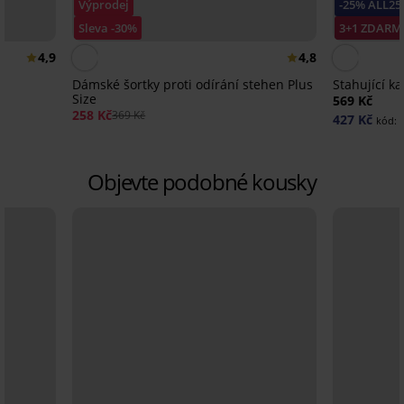
Výprodej
-25% ALL25
Sleva -30%
3+1 ZDARM
4,9
4,8
Dámské šortky proti odírání stehen Plus
Stahující k
Size
569 Kč
258 Kč
369 Kč
427 Kč
kód:
Objevte podobné kousky