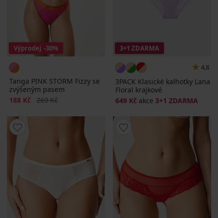
Výprodej
-30%
3+1 ZDARMA
4,8
Tanga PINK STORM Fizzy se
3PACK Klasické kalhotky Lana
zvýšeným pasem
Floral krajkové
Sleva
Původní cena
188 Kč
269 Kč
649 Kč
akce
3+1 ZDARMA