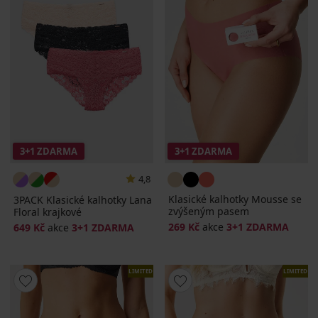
3+1 ZDARMA
3+1 ZDARMA
4,8
Klasické kalhotky Mousse se
3PACK Klasické kalhotky Lana
zvýšeným pasem
Floral krajkové
269 Kč
akce
3+1 ZDARMA
649 Kč
akce
3+1 ZDARMA
LIMITED
LIMITED