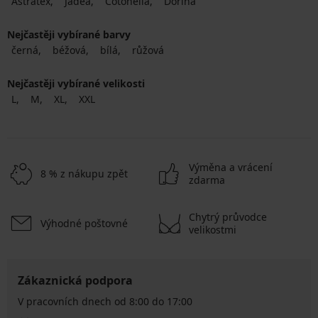
Astratex
Jadea
Cotonella
Dorina
Nejčastěji vybírané barvy
černá
béžová
bílá
růžová
Nejčastěji vybírané velikosti
L
M
XL
XXL
Výměna a vrácení
8 % z nákupu zpět
zdarma
Chytrý průvodce
Výhodné poštovné
velikostmi
Zákaznická podpora
V pracovních dnech od 8:00 do 17:00