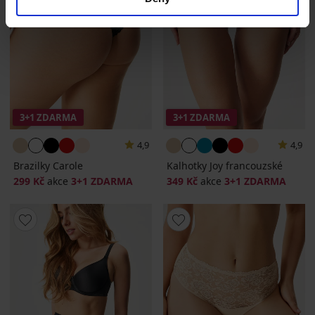
3+1 ZDARMA
3+1 ZDARMA
4,9
4,9
Brazilky Carole
Kalhotky Joy francouzské
299 Kč
akce
3+1 ZDARMA
349 Kč
akce
3+1 ZDARMA