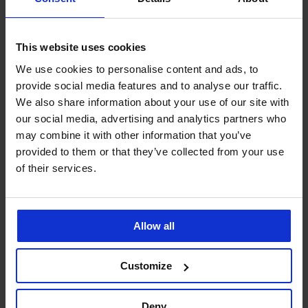
This website uses cookies
We use cookies to personalise content and ads, to
provide social media features and to analyse our traffic.
We also share information about your use of our site with
our social media, advertising and analytics partners who
3+1 ZDARMA
3+1 ZDARMA
may combine it with other information that you’ve
provided to them or that they’ve collected from your use
4,8
of their services.
Klasické kalhotky Cassandra
Stahovací kalhotky Brigitte
se zvýšeným pasem
569 Kč
akce
3+1 ZDARMA
549 Kč
akce
3+1 ZDARMA
Allow all
Customize
Deny