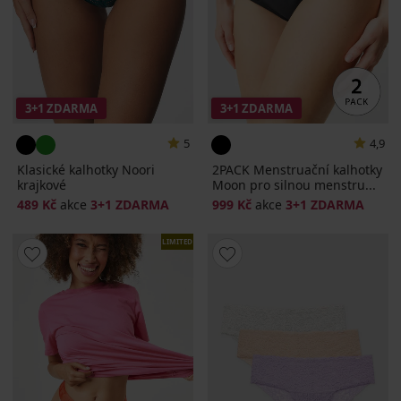
3+1 ZDARMA
3+1 ZDARMA
5
4,9
Klasické kalhotky Noori
2PACK Menstruační kalhotky
krajkové
Moon pro silnou menstru...
489 Kč
akce
3+1 ZDARMA
999 Kč
akce
3+1 ZDARMA
LIMITED