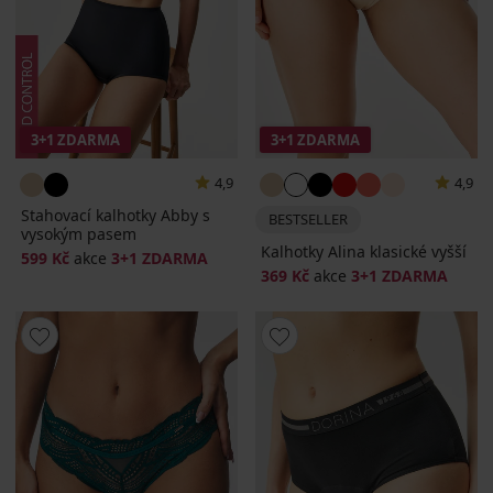
3+1 ZDARMA
3+1 ZDARMA
4,9
4,9
Stahovací kalhotky Abby s
BESTSELLER
vysokým pasem
Kalhotky Alina klasické vyšší
599 Kč
akce
3+1 ZDARMA
369 Kč
akce
3+1 ZDARMA