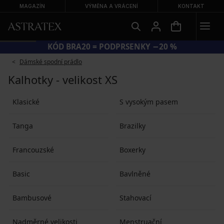
MAGAZÍN
VÝMĚNA A VRÁCENÍ
KONTAKT
KÓD BRA20 = PODPRSENKY −20 %
Dámské spodní prádlo
Kalhotky - velikost XS
Klasické
S vysokým pasem
Tanga
Brazilky
Francouzské
Boxerky
Basic
Bavlněné
Bambusové
Stahovací
Nadměrné velikosti
Menstruační