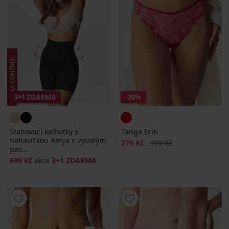
3+1 ZDARMA
-30%
Stahovací kalhotky s
Tanga Erin
nohavičkou Amya s vysokým
Sleva
Původní cena
279 Kč
399 Kč
pas...
699 Kč
akce
3+1 ZDARMA