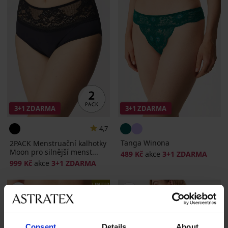
3+1 ZDARMA
3+1 ZDARMA
4,7
Tanga Winona
2PACK Menstruační kalhotky
Moon pro silnější menst...
489 Kč
akce
3+1 ZDARMA
999 Kč
akce
3+1 ZDARMA
LIMITED
Consent
Details
About