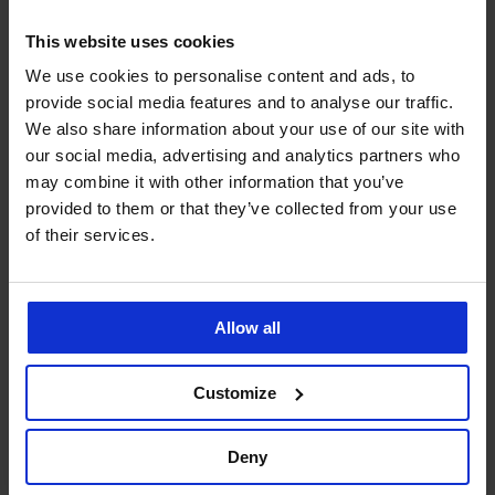
This website uses cookies
We use cookies to personalise content and ads, to
3+1 ZDARMA
3+1 ZDARMA
provide social media features and to analyse our traffic.
We also share information about your use of our site with
5
5
our social media, advertising and analytics partners who
Brazilky Sand
Brazilky Delicate Flower
may combine it with other information that you’ve
799 Kč
akce
3+1 ZDARMA
499 Kč
akce
3+1 ZDARMA
provided to them or that they’ve collected from your use
of their services.
Allow all
Customize
Deny