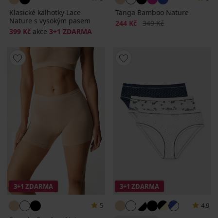
Klasické kalhotky Lace
Tanga Bamboo Nature
Nature s vysokým pasem
Sleva
Původní cena
244 Kč
349 Kč
399 Kč
akce
3+1 ZDARMA
3+1 ZDARMA
3+1 ZDARMA
5
4,9