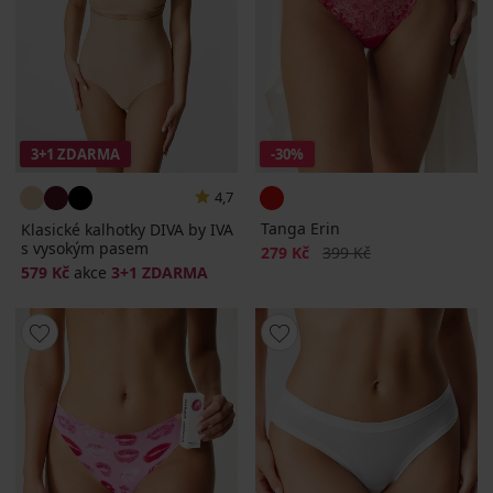
3+1 ZDARMA
-30%
4,7
Tanga Erin
Klasické kalhotky DIVA by IVA
s vysokým pasem
Sleva
Původní cena
279 Kč
399 Kč
579 Kč
akce
3+1 ZDARMA