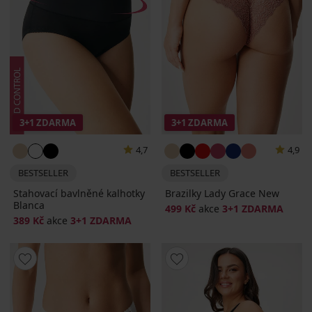
3+1 ZDARMA
3+1 ZDARMA
4,7
4,9
BESTSELLER
BESTSELLER
Stahovací bavlněné kalhotky
Brazilky Lady Grace New
Blanca
499 Kč
akce
3+1 ZDARMA
389 Kč
akce
3+1 ZDARMA