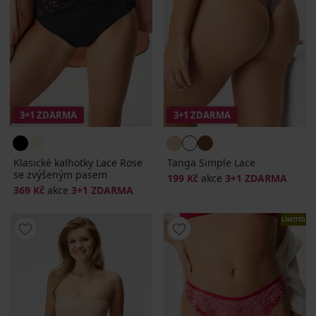
3+1 ZDARMA
3+1 ZDARMA
Klasické kalhotky Lace Rose
Tanga Simple Lace
se zvýšeným pasem
199 Kč
akce
3+1 ZDARMA
369 Kč
akce
3+1 ZDARMA
LIMITED