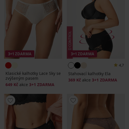
3+1 ZDARMA
3+1 ZDARMA
4,7
Klasické kalhotky Lace Sky se
Stahovací kalhotky Ela
zvýšeným pasem
369 Kč
akce
3+1 ZDARMA
649 Kč
akce
3+1 ZDARMA