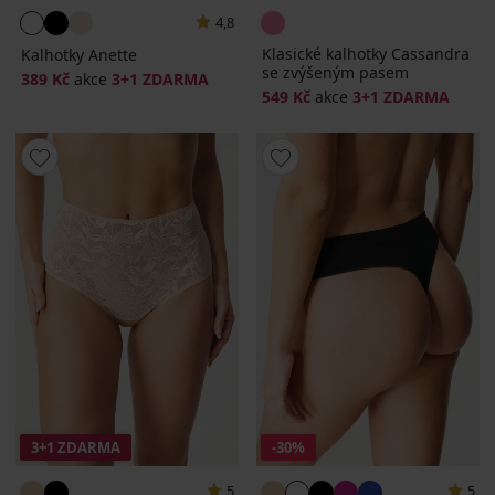
4,8
Klasické kalhotky Cassandra
Kalhotky Anette
se zvýšeným pasem
389 Kč
akce
3+1 ZDARMA
549 Kč
akce
3+1 ZDARMA
3+1 ZDARMA
-30%
5
5