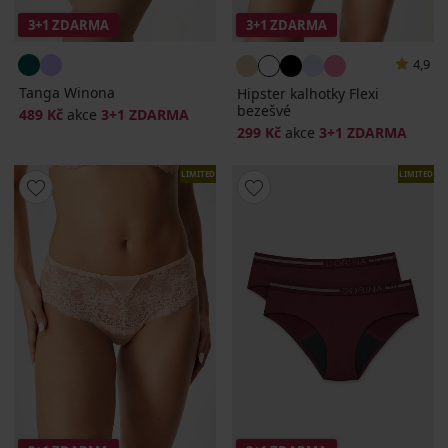
3+1 ZDARMA
3+1 ZDARMA
4,9
Tanga Winona
Hipster kalhotky Flexi
bezešvé
489 Kč
akce
3+1 ZDARMA
299 Kč
akce
3+1 ZDARMA
LIMITED
LIMITED