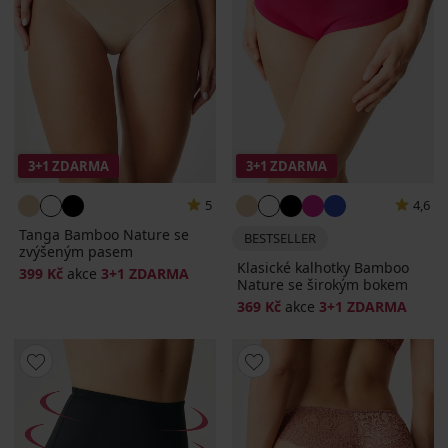
3+1 ZDARMA
3+1 ZDARMA
5
4,6
Tanga Bamboo Nature se
BESTSELLER
zvýšeným pasem
Klasické kalhotky Bamboo
399 Kč
akce
3+1 ZDARMA
Nature se širokým bokem
369 Kč
akce
3+1 ZDARMA