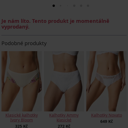
Je nám líto. Tento produkt je momentálně
vyprodaný.
Podobné produkty
Klasické kalhotky
Kalhotky Ammy
Kalhotky Novato
Ivory Bloom
klasické
649 Kč
325 Kč
272 Kč