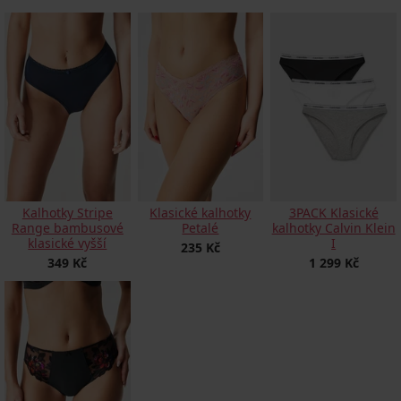
Kalhotky Stripe
Klasické kalhotky
3PACK Klasické
Range bambusové
Petalé
kalhotky Calvin Klein
klasické vyšší
I
235 Kč
349 Kč
1 299 Kč