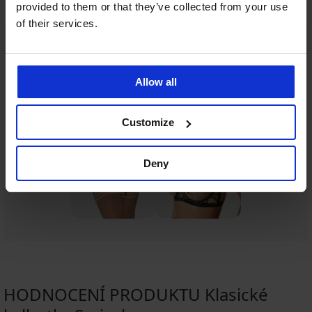
679 Kč
kód:
provided to them or that they’ve collected from your use
799 Kč
kód:
BRA20
of their services.
Ze stejné kolekce
Zobrazit
Allow all
Customize
Deny
HODNOCENÍ PRODUKTU Klasické