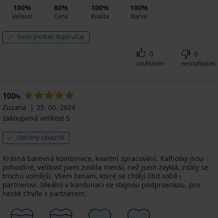
100%
80%
100%
100%
Velikost
Cena
Kvalita
Barva
Tento produkt doporučuji
0
0
souhlasím
nesouhlasím
100
%
Zuzana
25. 06. 2024
zakoupená velikost S
Ověřený zákazník
Krásná barevná kombinace, kvalitní zpracování. Kalhotky jsou
pohodlné, velikost jsem zvolila menší, než jsem zvyklá, zdály se
trochu volnější. Všem ženám, které se chtějí líbit sobě i
partnerovi. Ideální v kombinaci se stejnou podprsenkou, pro
hezké chvíle s partnerem.