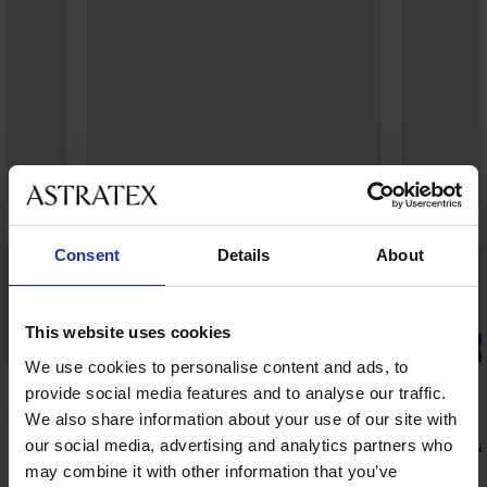
Consent
Details
About
This website uses cookies
-20% BRA20
-20% BRA20
We use cookies to personalise content and ads, to
4,9
4,9
provide social media features and to analyse our traffic.
t
We also share information about your use of our site with
our social media, advertising and analytics partners who
Podprsenka Maia 4D Soft Control Deluxe
Podprsenka
vyztužená
849 Kč
may combine it with other information that you’ve
999 Kč