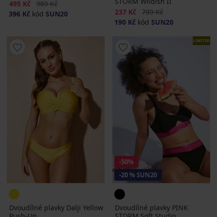
STORM Wildish II
Sleva
Původní cena
495 Kč
989 Kč
Sleva
Původní cena
237 Kč
789 Kč
396 Kč
kód
SUN20
190 Kč
kód
SUN20
LIMITED
-50%
-20 % SUN20
Dvoudílné plavky Dalji Yellow
Dvoudílné plavky PINK
Push-Up
STORM Soft Studio