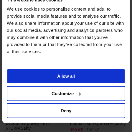
Sleva
Původní cena
Sleva
Původní cena
425 Kč
849 Kč
450 Kč
899 Kč
We use cookies to personalise content and ads, to
340 Kč
kód
SUN20
360 Kč
kód
SUN20
provide social media features and to analyse our traffic.
LIMITED
LIMITED
We also share information about your use of our site with
our social media, advertising and analytics partners who
may combine it with other information that you’ve
provided to them or that they’ve collected from your use
of their services.
Allow all
Customize
-70%
-40%
-20 % SUN20
-20 % SUN20
Deny
5
Dvoudílné plavky PINK
Koupací šortky MEN-A Johny
STORM Salty
Sleva
Původní cena
359 Kč
599 Kč