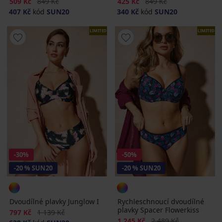
Sleva
Původní cena
Sleva
Původní cena
509 Kč
849 Kč
425 Kč
849 Kč
407 Kč
kód
SUN20
340 Kč
kód
SUN20
LIMITED
LIMITED
-30%
-50%
-20 % SUN20
-20 % SUN20
Dvoudílné plavky Junglow I
Rychleschnoucí dvoudílné
plavky Spacer Flowerkiss
Sleva
Původní cena
797 Kč
1 139 Kč
Sleva
Původní cena
1 245 Kč
2 489 Kč