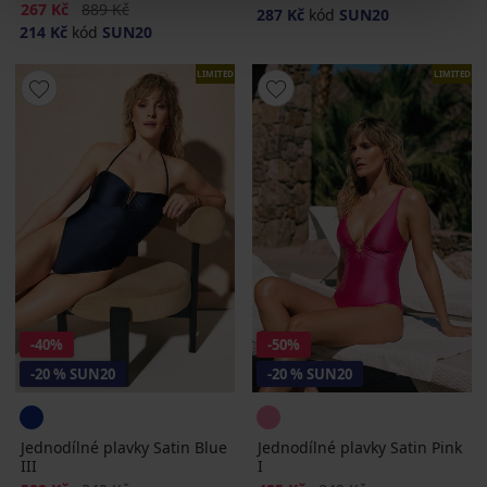
Sleva
Původní cena
267 Kč
889 Kč
287 Kč
kód
SUN20
214 Kč
kód
SUN20
LIMITED
LIMITED
-40%
-50%
-20 % SUN20
-20 % SUN20
Jednodílné plavky Satin Blue
Jednodílné plavky Satin Pink
III
I