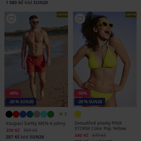
1 080 Kč
kód
SUN20
LIMITED
LIMITED
-40%
-50%
-20 % SUN20
-20 % SUN20
5
Dvoudílné plavky PINK
Koupací šortky MEN-A Johny
STORM Color Pop Yellow
Sleva
Původní cena
359 Kč
599 Kč
Sleva
Původní cena
340 Kč
679 Kč
287 Kč
kód
SUN20