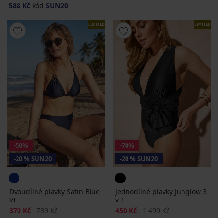
588 Kč
kód
SUN20
LIMITED
LIMITED
-50%
-70%
-20 % SUN20
-20 % SUN20
Dvoudílné plavky Satin Blue
Jednodílné plavky Junglow 3
VI
v 1
Sleva
Původní cena
Sleva
Původní cena
370 Kč
739 Kč
450 Kč
1 499 Kč