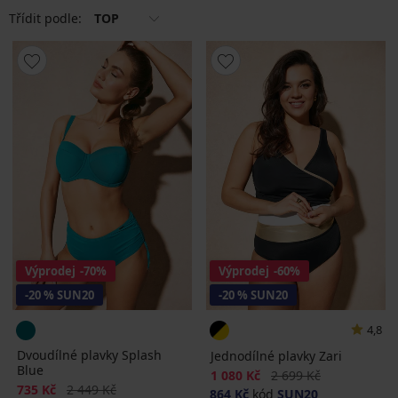
Třídit podle:
TOP
Výprodej
-70%
Výprodej
-60%
-20 % SUN20
-20 % SUN20
4,8
Dvoudílné plavky Splash
Jednodílné plavky Zari
Blue
Sleva
Původní cena
1 080 Kč
2 699 Kč
Sleva
Původní cena
735 Kč
2 449 Kč
864 Kč
kód
SUN20