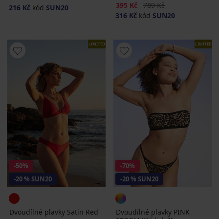
Sleva
Původní cena
395 Kč
789 Kč
216 Kč
kód
SUN20
316 Kč
kód
SUN20
LIMITED
LIMITED
-50%
-70%
-20 % SUN20
-20 % SUN20
Dvoudílné plavky Satin Red
Dvoudílné plavky PINK