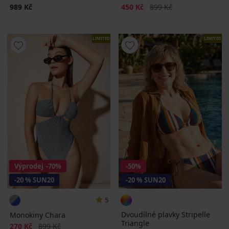
Sleva
Původní cena
989 Kč
450 Kč
899 Kč
LIMITED
LIMITED
Výprodej
-70%
-50%
-20 % SUN20
-20 % SUN20
5
Dvoudílné plavky Stripelle
Monokiny Chara
Triangle
Sleva
Původní cena
270 Kč
899 Kč