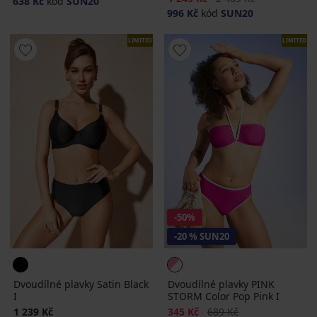
638 Kč
kód
SUN20
996 Kč
kód
SUN20
LIMITED
LIMITED
-50%
-20 % SUN20
Dvoudílné plavky Satin Black
Dvoudílné plavky PINK
I
STORM Color Pop Pink I
Sleva
Původní cena
1 239 Kč
345 Kč
689 Kč