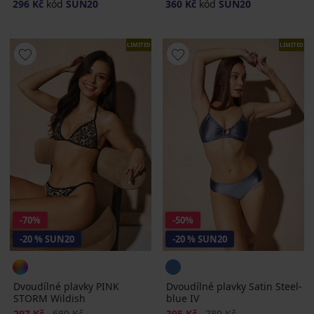
296 Kč
kód
SUN20
360 Kč
kód
SUN20
LIMITED
LIMITED
-70%
-50%
-20 % SUN20
-20 % SUN20
Dvoudílné plavky PINK
Dvoudílné plavky Satin Steel-
STORM Wildish
blue IV
Sleva
Původní cena
Sleva
Původní cena
207 Kč
689 Kč
395 Kč
789 Kč