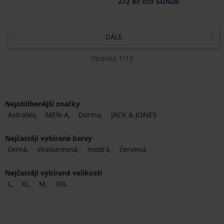
272 Kč
kód
SUN20
DÁLE
Stránka 1/13
Nejoblíbenější značky
Astratex
MEN-A
Dorina
JACK & JONES
Nejčastěji vybírané barvy
černá
vícebarevná
modrá
červená
Nejčastěji vybírané velikosti
L
XL
M
XXL