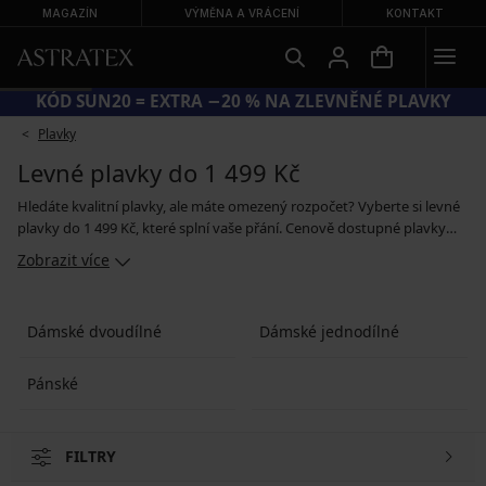
MAGAZÍN
VÝMĚNA A VRÁCENÍ
KONTAKT
KÓD SUN20 = EXTRA −20 % NA ZLEVNĚNÉ PLAVKY
Plavky
Levné plavky do 1 499 Kč
Hledáte kvalitní plavky, ale máte omezený rozpočet? Vyberte si levné
plavky do 1 499 Kč, které splní vaše přání. Cenově dostupné plavky
máme v mnoha velikostech, barvách i střizích.
Zobrazit více
Dámské dvoudílné
Dámské jednodílné
Pánské
FILTRY