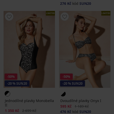
276 Kč
kód
SUN20
LIMITED
LIMITED
-50%
-50%
-20 % SUN20
-20 % SUN20
Jednodílné plavky Monobella
Dvoudílné plavky Onyx I
II
Sleva
Původní cena
595 Kč
1 189 Kč
Sleva
Původní cena
1 350 Kč
2 699 Kč
476 Kč
kód
SUN20