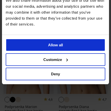
We also share information about your use of our site with
Podprsenka RIB Bralette bez
Podprsenka Flexi Bandeau II
kostic
bezešvá
our social media, advertising and analytics partners who
369 Kč
469 Kč
may combine it with other information that you’ve
provided to them or that they’ve collected from your use
of their services.
Allow all
Customize
Deny
4,6
4,7
Podprsenka Marion
Podprsenka Diana
nevyztužená bez kostic
nevyztužená bez kostic