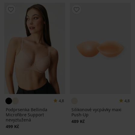
4,8
4,8
Podprsenka Bellinda
Silikonové vycpávky maxi
Microfibre Support
Push-Up
nevyztužená
489 Kč
499 Kč