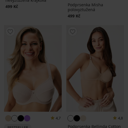
nevyztužená krajková
Podprsenka Misha
499 Kč
polovyztužená
499 Kč
4,7
4,8
Podprsenka Bellinda Cotton
BESTSELLER