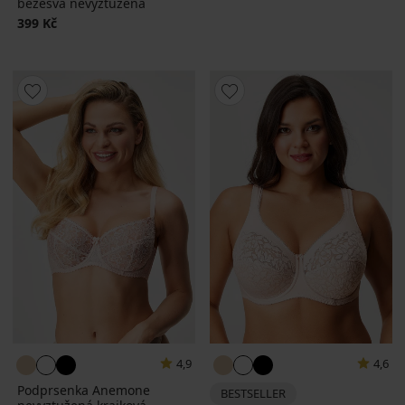
bezešvá nevyztužená
399 Kč
4,9
4,6
Podprsenka Anemone
BESTSELLER