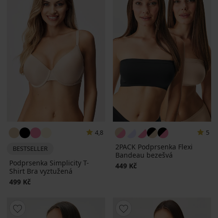
4,8
5
2PACK Podprsenka Flexi
BESTSELLER
Bandeau bezešvá
Podprsenka Simplicity T-
449 Kč
Shirt Bra vyztužená
499 Kč