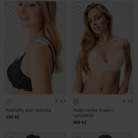
4,7
4,8
Podložky pod ramínka
Podprsenka Shape I
vyztužená
259 Kč
499 Kč