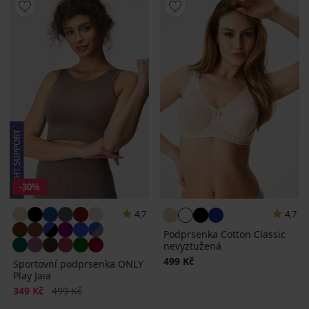
-30%
4,7
4,7
Podprsenka Cotton Classic
nevyztužená
499 Kč
Sportovní podprsenka ONLY
Play Jaia
Sleva
Původní cena
349 Kč
499 Kč