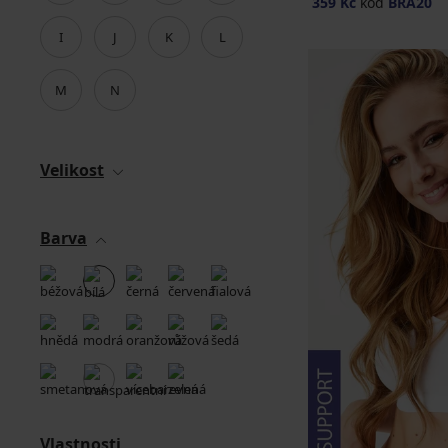
359 Kč
kód
BRA20
I
J
K
L
M
N
Velikost
Barva
Vlastnosti