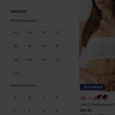
Velikost
Velikost obvodu
60
65
70
75
80
85
90
95
100
105
110
115
120
Velikost košíčku
-20 % BRA20
A
B
C
D
2PACK Podprsenka F
449 Kč
E
F
G
H