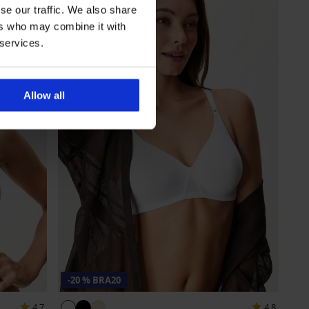
se our traffic. We also share
ers who may combine it with
 services.
Allow all
-20 % BRA20
4,7
4,8