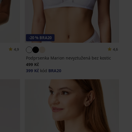
-20 % BRA20
4,9
4,6
á
Podprsenka Marion nevyztužená bez kostic
499 Kč
399 Kč
kód
BRA20