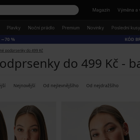
Hledat
Magazín
Výměna a 
Plavky
Noční prádlo
Premium
Novinky
Poslední kus
 −70 %
KÓD B
né podprsenky do 499 Kč
odprsenky do 499 Kč - ba
jší
Nejnovější
Od nejlevnějšího
Od nejdražšího