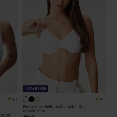
-20 % BRA20
4,3
4,9
Podprsenka Bellinda Microfiber Soft
nevyztužená
tužená
499 Kč