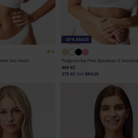
-20 % BRA20
5
ette bez kostic
Podprsenka Flexi Bandeau II bezešv
469 Kč
375 Kč
kód
BRA20