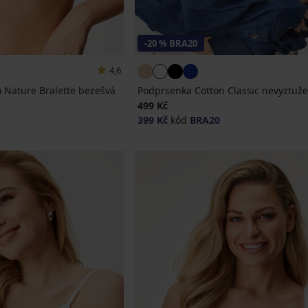
-20 % BRA20
4,6
Nature Bralette bezešvá
Podprsenka Cotton Classic nevyztuž
499 Kč
399 Kč
kód
BRA20