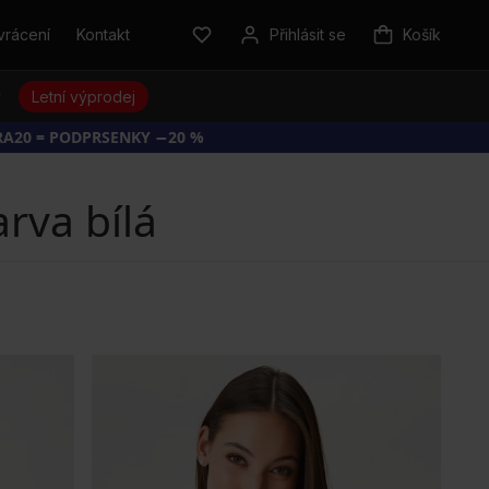
vrácení
Kontakt
Přihlásit se
Košík
y
Letní výprodej
RA20 = PODPRSENKY −20 %
rva bílá