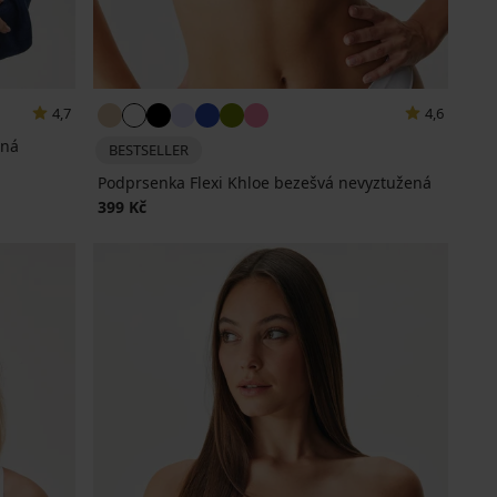
4,7
4,6
ená
BESTSELLER
Podprsenka Flexi Khloe bezešvá nevyztužená
399 Kč