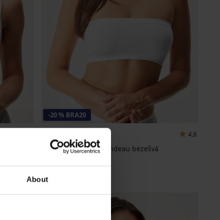
-20 % BRA20
4,9
4,8
rajková
Podprsenka Flexi Bandeau bezešvá
249 Kč
199 Kč
kód
BRA20
About