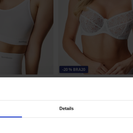
-20 % BRA20
5
Nature Bralette bezešvá
Podprsenka Anemone nevyztužená k
499 Kč
399 Kč
kód
BRA20
Details