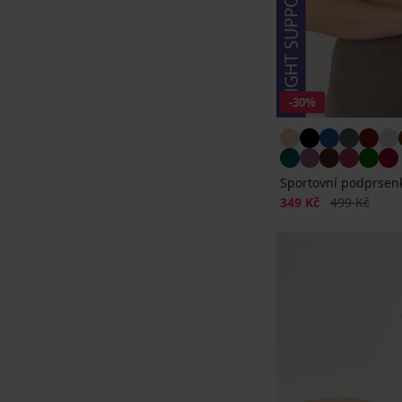
-30%
Sportovní podprsenk
Sleva
Původní cen
349 Kč
499 Kč