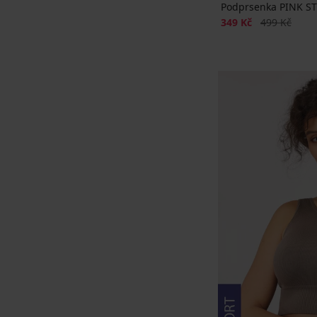
Podprsenka PINK ST
Sleva
Původní cen
349 Kč
499 Kč