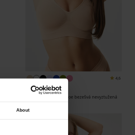
4,6
BESTSELLER
Podprsenka Flexi Khloe bezešvá nevyztužená
399 Kč
About