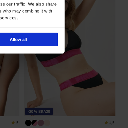
se our traffic. We also share
ers who may combine it with
 services.
Allow all
-20 % BRA20
5
4,5