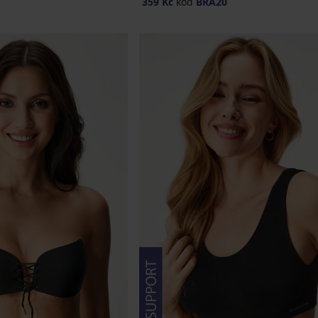
359 Kč
kód
BRA20