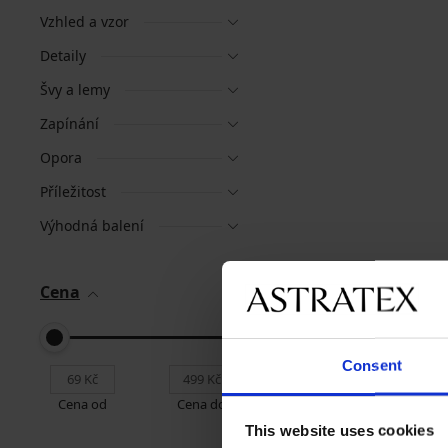
Vzhled a vzor
Detaily
Švy a lemy
Zapínání
Opora
Příležitost
Výhodná balení
Cena
Consent
Cena od
Cena do
This website uses cookies