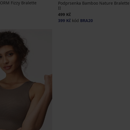
ORM Fizzy Bralette
Podprsenka Bamboo Nature Bralette
II
a
499 Kč
399 Kč
kód
BRA20