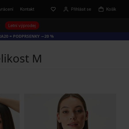
vrácení
Kontakt
Přihlásit se
Košík
y
Letní výprodej
RA20 = PODPRSENKY −20 %
likost M