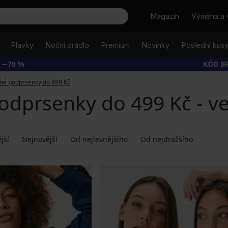
Hledat
Magazín
Výměna a 
Plavky
Noční prádlo
Premium
Novinky
Poslední kus
 −70 %
KÓD B
né podprsenky do 499 Kč
odprsenky do 499 Kč - ve
jší
Nejnovější
Od nejlevnějšího
Od nejdražšího