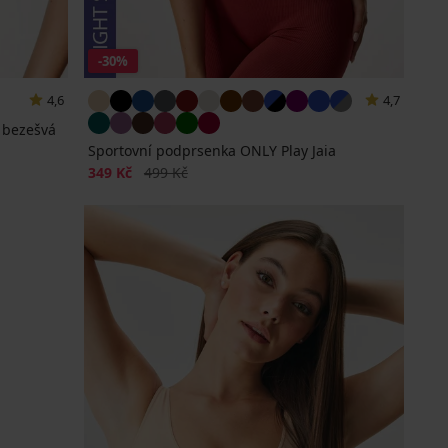
-30%
4,6
4,7
 bezešvá
Sportovní podprsenka ONLY Play Jaia
Sleva
Původní cena
349 Kč
499 Kč