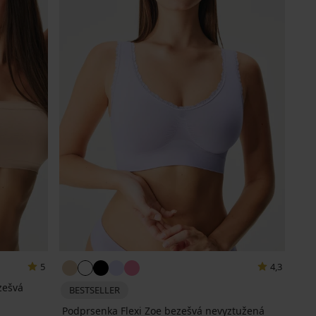
5
4,3
zešvá
BESTSELLER
Podprsenka Flexi Zoe bezešvá nevyztužená