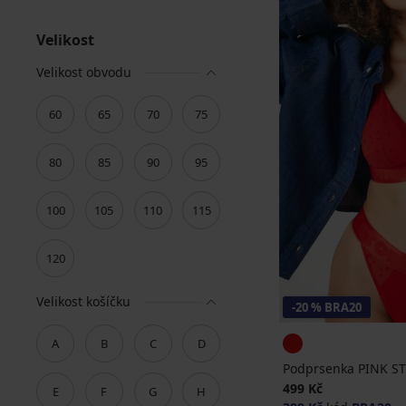
Velikost
Velikost obvodu
60
65
70
75
80
85
90
95
100
105
110
115
120
Velikost košíčku
-20 % BRA20
A
B
C
D
Podprsenka PINK ST
499 Kč
E
F
G
H