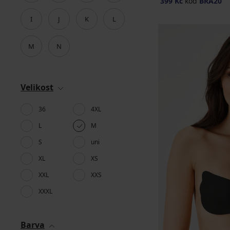
399 Kč
kód
BRA20
I
J
K
L
M
N
Velikost
36
4XL
L
M
S
uni
XL
XS
XXL
XXS
XXXL
Barva