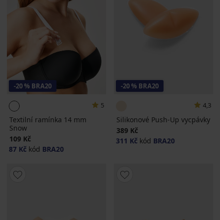
-20 % BRA20
-20 % BRA20
5
4,3
Textilní ramínka 14 mm
Silikonové Push-Up vycpávky
Snow
389 Kč
109 Kč
311 Kč
kód
BRA20
87 Kč
kód
BRA20