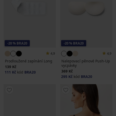
-20 % BRA20
-20 % BRA20
4,9
4,9
Prodloužené zapínání Long
Nalepovací pěnové Push-Up
vycpávky
139 Kč
369 Kč
111 Kč
kód
BRA20
295 Kč
kód
BRA20