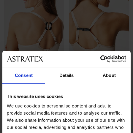
-20 % BRA20
-20 % BRA20
4,7
4,6
Consent
Details
About
Stahovač ramínek BA13
Stahovač ramínek UNI
99 Kč
109 Kč
79 Kč
kód
BRA20
87 Kč
kód
BRA20
This website uses cookies
We use cookies to personalise content and ads, to
provide social media features and to analyse our traffic.
We also share information about your use of our site with
our social media, advertising and analytics partners who