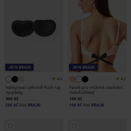
-20 % BRA20
-20 % BRA20
4,9
4,5
Nalepovací pěnové Push-Up
Pásek pro snížené zapínání
vycpávky
dvouháčkový
369 Kč
199 Kč
295 Kč
kód
BRA20
159 Kč
kód
BRA20