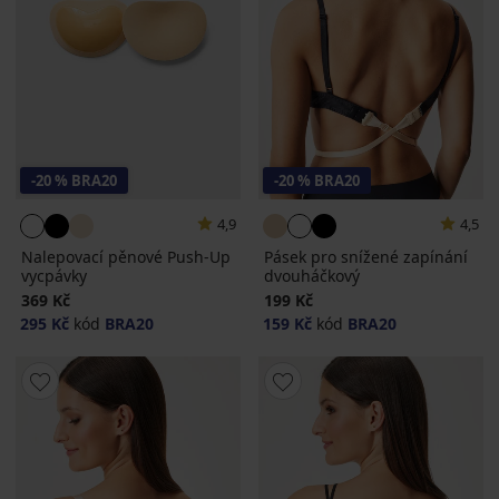
-20 % BRA20
-20 % BRA20
4,9
4,5
Nalepovací pěnové Push-Up
Pásek pro snížené zapínání
vycpávky
dvouháčkový
369 Kč
199 Kč
295 Kč
kód
BRA20
159 Kč
kód
BRA20