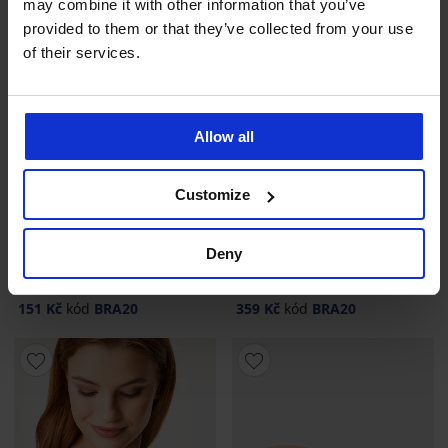
may combine it with other information that you’ve
provided to them or that they’ve collected from your use
of their services.
Allow all
-20 % BRA20
-20 % BRA20
Customize
4,7
4,5
Pásek pro snížené zapínání
Podprsenka samodržící bez
Deny
UNI
ramínek
189 Kč
449 Kč
151 Kč
kód
BRA20
359 Kč
kód
BRA20