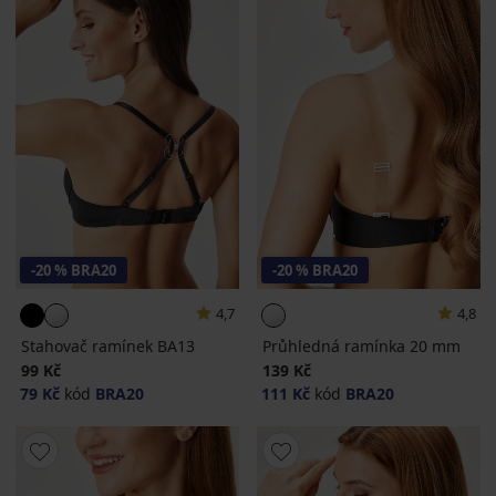
-20 % BRA20
-20 % BRA20
4,7
4,8
Stahovač ramínek BA13
Průhledná ramínka 20 mm
99 Kč
139 Kč
79 Kč
kód
BRA20
111 Kč
kód
BRA20