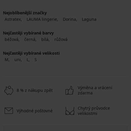
Nejoblíbenější značky
Astratex
LAUMA lingerie
Dorina
Laguna
Nejčastěji vybírané barvy
béžová
černá
bílá
růžová
Nejčastěji vybírané velikosti
M
uni
L
S
Výměna a vrácení
8 % z nákupu zpět
zdarma
Chytrý průvodce
Výhodné poštovné
velikostmi