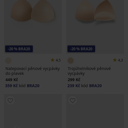
-20 % BRA20
-20 % BRA20
4,5
4,3
Nalepovací pěnové vycpávky
Trojúhelníkové pěnové
do plavek
vycpávky
449 Kč
299 Kč
359 Kč
kód
BRA20
239 Kč
kód
BRA20