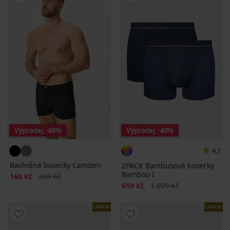
Výprodej
-60%
Výprodej
-40%
4,7
Bavlněné boxerky Camden
2PACK Bambusové boxerky
Bamboo I
Sleva
Původní cena
160 Kč
399 Kč
Sleva
Původní cena
659 Kč
1 099 Kč
LIMITED
LIMITED