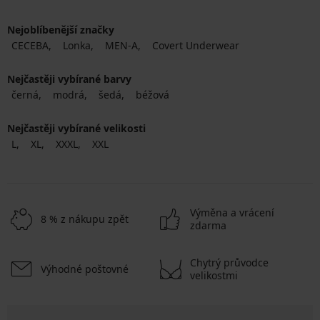
Nejoblíbenější značky
CECEBA
Lonka
MEN-A
Covert Underwear
Nejčastěji vybírané barvy
černá
modrá
šedá
béžová
Nejčastěji vybírané velikosti
L
XL
XXXL
XXL
Výměna a vrácení
8 % z nákupu zpět
zdarma
Chytrý průvodce
Výhodné poštovné
velikostmi