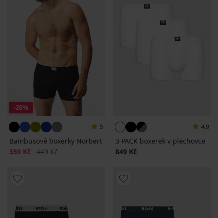
-20%
5
4,9
Bambusové boxerky Norbert
3 PACK boxerek v plechovce
Sleva
Původní cena
359 Kč
449 Kč
849 Kč