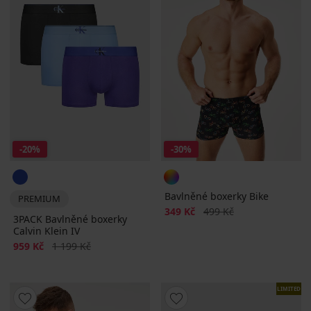
-20%
-30%
Bavlněné boxerky Bike
PREMIUM
Sleva
Původní cena
349 Kč
499 Kč
3PACK Bavlněné boxerky
Calvin Klein IV
Sleva
Původní cena
959 Kč
1 199 Kč
LIMITED