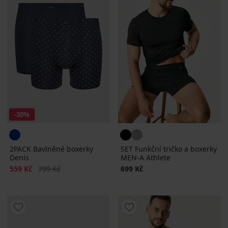
-30%
2PACK Bavlněné boxerky
SET Funkční tričko a boxerky
Denis
MEN-A Athlete
Sleva
Původní cena
559 Kč
799 Kč
699 Kč