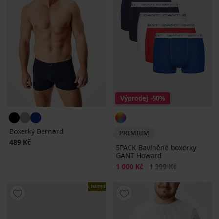
Výprodej
-50%
Boxerky Bernard
PREMIUM
489 Kč
5PACK Bavlněné boxerky
GANT Howard
Sleva
Původní cena
1 000 Kč
1 999 Kč
LIMITED