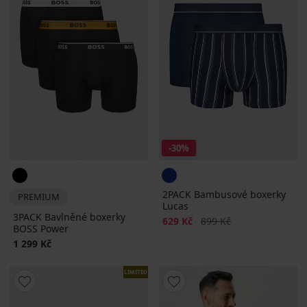
-30%
2PACK Bambusové boxerky
PREMIUM
Lucas
3PACK Bavlněné boxerky
Sleva
Původní cena
629 Kč
899 Kč
BOSS Power
1 299 Kč
LIMITED