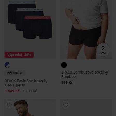
Výprodej
-30%
2PACK Bambusové boxerky
PREMIUM
Bamboo
3PACK Bavlněné boxerky
999 Kč
GANT Jaziel
Sleva
Původní cena
1 049 Kč
1 499 Kč