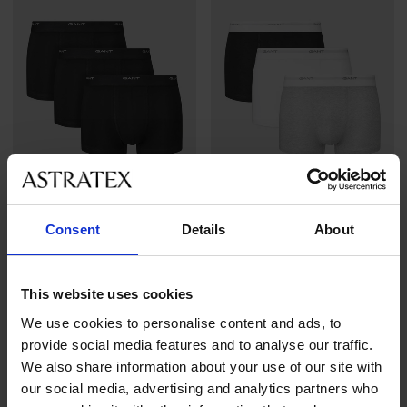
Výprodej
-30%
Výprodej
-30%
Consent
Details
About
PREMIUM
PREMIUM
This website uses cookies
3PACK Bavlněné boxerky
3PACK Bavlněné boxerky
GANT Ruiz
GANT Ruiz
We use cookies to personalise content and ads, to
Sleva
Původní cena
Sleva
Původní cena
909 Kč
1 299 Kč
909 Kč
1 299 Kč
provide social media features and to analyse our traffic.
We also share information about your use of our site with
LIMITED
our social media, advertising and analytics partners who