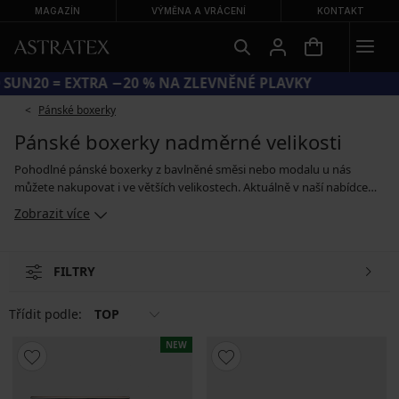
MAGAZÍN
VÝMĚNA A VRÁCENÍ
KONTAKT
KÓD SUN20 = EXTRA −20 % NA ZLEVNĚNÉ PLAVKY
Pánské boxerky
Pánské boxerky nadměrné velikosti
Pohodlné pánské boxerky z bavlněné směsi nebo modalu u nás
můžete nakupovat i ve větších velikostech. Aktuálně v naší nabídce
najdete i velikost XXXL. Vybírat můžete jak mezi jednotlivými modely,
Zobrazit více
tak i mezi sety boxerek v černé, bílé, šedé nebo tmavě modré barvě.
Samozřejmostí je komfortní střih s pružným pasem, který nikde
netlačí. Pokud máte statnější nebo vysokou postavu, určitě si u nás
FILTRY
vyberete boxerky, které vám dokonale padnou.
Třídit podle:
TOP
NEW