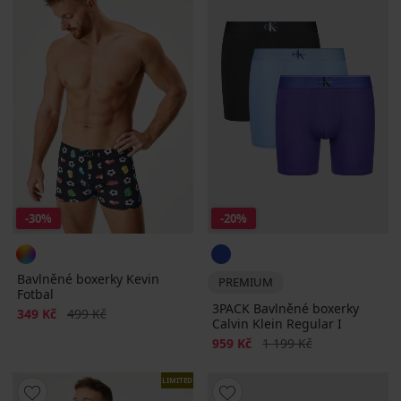
-30%
-20%
Bavlněné boxerky Kevin
PREMIUM
Fotbal
3PACK Bavlněné boxerky
Sleva
Původní cena
349 Kč
499 Kč
Calvin Klein Regular I
Sleva
Původní cena
959 Kč
1 199 Kč
LIMITED