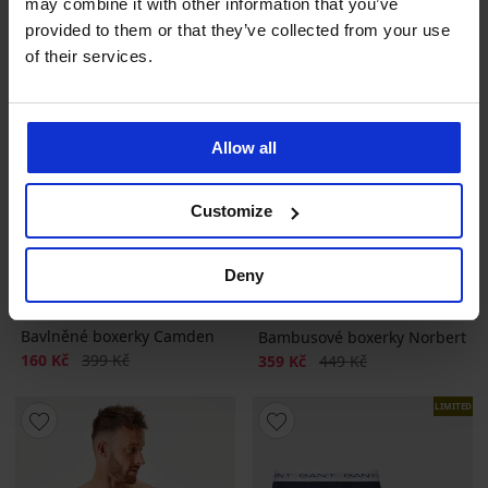
may combine it with other information that you’ve
provided to them or that they’ve collected from your use
of their services.
Allow all
Customize
Výprodej
-60%
-20%
Deny
5
Bavlněné boxerky Camden
Bambusové boxerky Norbert
Sleva
Původní cena
160 Kč
399 Kč
Sleva
Původní cena
359 Kč
449 Kč
LIMITED