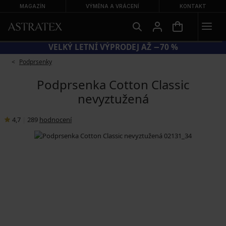
MAGAZÍN
VÝMĚNA A VRÁCENÍ
KONTAKT
KÓD BRA20 = PODPRSENKY −20 %
Podprsenky
Podprsenka Cotton Classic
nevyztužená
4,7
|
289
hodnocení