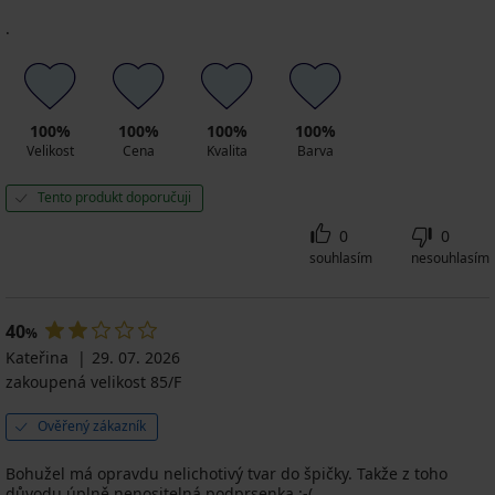
.
100%
100%
100%
100%
Velikost
Cena
Kvalita
Barva
Tento produkt doporučuji
0
0
souhlasím
nesouhlasím
40
%
Kateřina
29. 07. 2026
zakoupená velikost 85/F
Ověřený zákazník
Bohužel má opravdu nelichotivý tvar do špičky. Takže z toho
důvodu úplně nenositelná podprsenka :-(