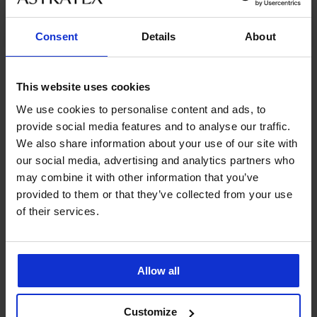
Consent
Details
About
Ze stejné kolekce
This website uses cookies
We use cookies to personalise content and ads, to
provide social media features and to analyse our traffic.
-20 % BRA20
-20 % BRA20
-30%
-20 % BRA20
-20 % BRA20
We also share information about your use of our site with
our social media, advertising and analytics partners who
4,9
4,8
4,8
4,8
4,7
4,9
4,8
4,9
4,9
4,8
may combine it with other information that you’ve
provided to them or that they’ve collected from your use
of their services.
Podprsenka
BESTSELLER
BESTSELLER
BESTSELLER
Maja
Podprsenka
Podprsenka
BESTSELLER
Podprsenka
Podprsenka
Zmenšující
582
Michelle
Anežka
Podprsenka
Podprsenka
Triumph
Jeanne
podprsenka
nevyztužená
Podprsenka
nevyztužená
579
Elegance
Lindsay
Essential
nevyztužená
Triumph
bez
BESTSELLER
Luisse
nevyztužená
Allow all
1 399
nevyztužená
nevyztužená
Minimizer
True
kostic
1 349
nevyztužená
bez
Kč
Zmenšující
804
769
Shape
1 249
1 299
kostic
Kč
1 499
podprsenka
Sensation...
1 119
Kč
Kč
Kč
Kč
999
Kč
Triumph
Customize
Kč
1 389