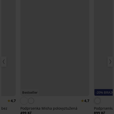
Bestseller
-20% BRA2
4,7
4,7
 bez
Podprsenka Misha polovyztužená
Podprsenka 
499 Kč
899 Kč