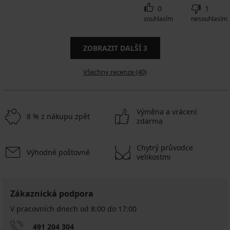
0
1
souhlasím
nesouhlasím
ZOBRAZIT DALŠÍ
3
Všechny recenze (40)
Výměna a vrácení
8 % z nákupu zpět
zdarma
Chytrý průvodce
Výhodné poštovné
velikostmi
Zákaznická podpora
V pracovních dnech od 8:00 do 17:00
491 204 304