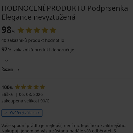
HODNOCENÍ PRODUKTU Podprsenka
Elegance nevyztužená
98
%
40 zákazníků produkt hodnotilo
97
%
zákazníků produkt doporučuje
Řazení
100
%
Eliška
06. 08. 2026
zakoupená velikost 90/C
Ověřený zákazník
Vaše spodní prádlo je nejlepší, není nic lepšího a kvalitnějšího.
Nakupuji jenom od Vás a zůstanu nadále váš odběratel. S