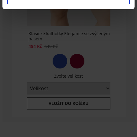
BRA20
BRA20
Klasické kalhotky Elegance se zvýšeným
pasem
454 Kč
649 Kč
Zvolte velikost
VLOŽIT DO KOŠÍKU