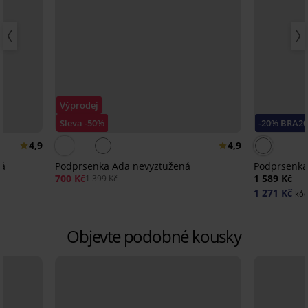
Výprodej
Sleva -50%
-20% BRA2
4,9
4,9
ná
Podprsenka Ada nevyztužená
Podprsenka
700 Kč
1 589 Kč
1 399 Kč
1 271 Kč
kód
Objevte podobné kousky