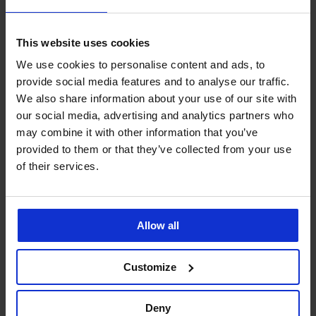
Ze stejné kolekce
This website uses cookies
We use cookies to personalise content and ads, to
provide social media features and to analyse our traffic.
We also share information about your use of our site with
-20 % BRA20
-20 % BRA20
-30%
-20 % BRA20
-20 % BRA20
-20 % BRA20
-20 % BRA20
our social media, advertising and analytics partners who
4,8
4,9
4,7
4,7
4,8
4,7
4,8
4,7
4,9
may combine it with other information that you’ve
provided to them or that they’ve collected from your use
Podprsenka
of their services.
Irena
Podprsenka
Bavlněná
Podprsenka
BESTSELLER
BESTSELLER
nevyztužená
Maja
podprsenka
Philippa
Podprsenka
Podprsenka
bez
Podprsenka
Podprsenka
582
Anastasia
III
Cotton
Paradise
Podprsenka
kostic
Jeanne
Triumph
nevyztužená
nevyztužená
nevyztužená
Classic
nevyztužená
Today
Allow all
nevyztužená
Essential
bez
1 149
1 199
594
nevyztužená
nevyztužená
1 499
Minimizer
kostic
Kč
1 349
Kč
Kč
499
Kč
1 399
1 249
1 299
Kč
919
959
849
Kč
1 199
Kč
Customize
Kč
Kč
Kč
Kč
Kč
399
Kč
1 119
kód
1 039
kód
Kč
kód
Kč
BRA20
Kč
BRA20
kód
BRA20
kód
Deny
kód
BRA20