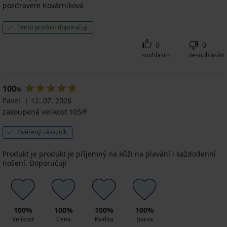
pozdravem Kovárníková
Tento produkt doporučuji
0
0
souhlasím
nesouhlasím
100
%
Pavel
12. 07. 2026
zakoupená velikost 105/F
Ověřený zákazník
Produkt je produkt je příjemný na kůži na plavání i každodenní
nošení. Doporučuji
100%
100%
100%
100%
Velikost
Cena
Kvalita
Barva