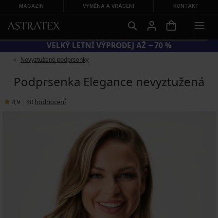
MAGAZÍN
VÝMĚNA A VRÁCENÍ
KONTAKT
KÓD BRA20 = PODPRSENKY −20 %
Nevyztužené podprsenky
Podprsenka Elegance nevyztužená
4,9
|
40
hodnocení