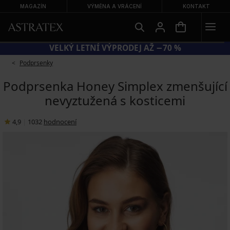
MAGAZÍN
VÝMĚNA A VRÁCENÍ
KONTAKT
KÓD SUN20 = EXTRA −20 % NA ZLEVNĚNÉ PLAVKY
Podprsenky
Podprsenka Honey Simplex zmenšující
nevyztužená s kosticemi
4,9
|
1032
hodnocení