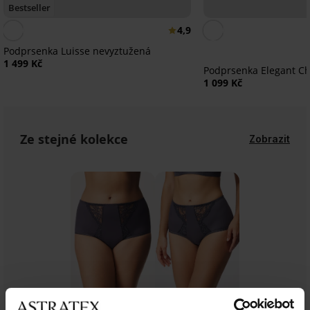
Bestseller
4,9
Podprsenka Luisse nevyztužená
1 499 Kč
Podprsenka Elegant C
1 099 Kč
Ze stejné kolekce
Zobrazit