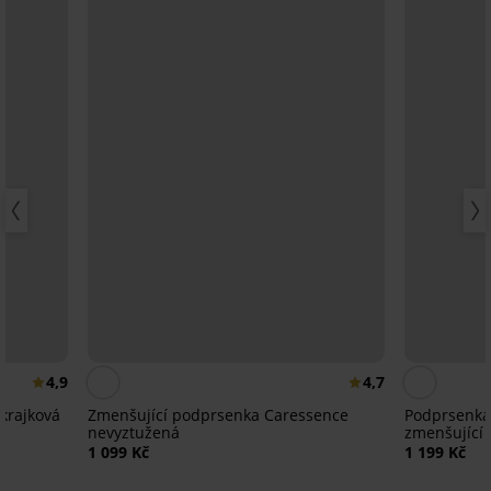
4,9
4,7
krajková
Zmenšující podprsenka Caressence
Podprsenka
nevyztužená
zmenšující
1 099 Kč
1 199 Kč