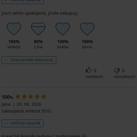
Jsem velmi spokojená, jinde nekupuji.
100%
80%
100%
100%
Velikost
Cena
Kvalita
Barva
Tento produkt doporučuji
0
0
souhlasím
nesouhlasím
100
%
Jana
03. 08. 2026
zakoupená velikost 95/G
Ověřený zákazník
Konečně krásně padnoucí podprsenka 🤗