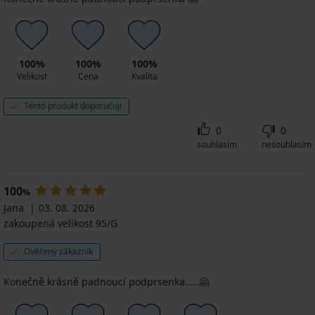
100%
100%
100%
Velikost
Cena
Kvalita
Tento produkt doporučuji
0
0
souhlasím
nesouhlasím
100
%
Jana
03. 08. 2026
zakoupená velikost 95/G
Ověřený zákazník
Konečně krásně padnoucí podprsenka.....🤗