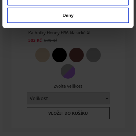
Deny
Kalhotky Honey H36 klasické XL
503 Kč
629 Kč
Zvolte velikost
VLOŽIT DO KOŠÍKU