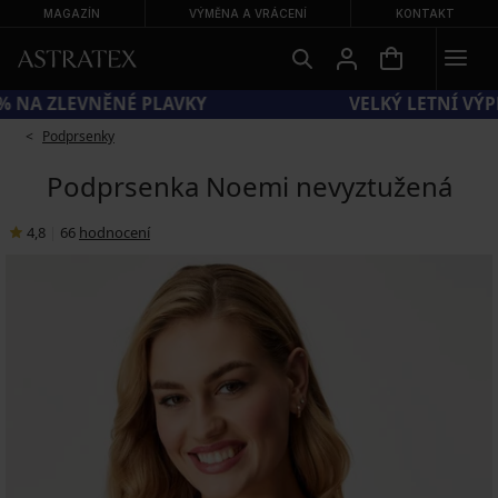
MAGAZÍN
VÝMĚNA A VRÁCENÍ
KONTAKT
KÓD SUN20 = EXTRA −20 % NA ZLEVNĚNÉ PLAVKY
Podprsenky
Podprsenka Noemi nevyztužená
4,8
|
66
hodnocení