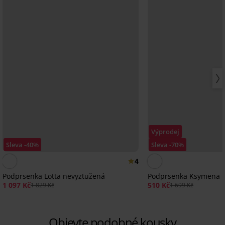
Výprodej
Sleva -40%
Sleva -70%
4
Podprsenka Lotta nevyztužená
Podprsenka Ksymena 
1 097 Kč
510 Kč
1 829 Kč
1 699 Kč
Objevte podobné kousky