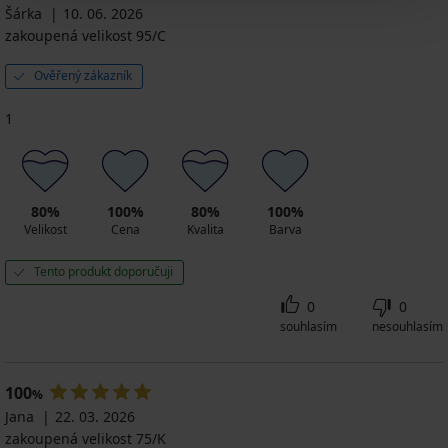
podprsenka
Sensation...
Kč
Šárka
10. 06. 2026
Kč
s
799
Triumph
1 389
...
zakoupená velikost 95/C
Kč
Amourette
Kč
Highle
1 249
nev...
Kč
Ověřený zákazník
1 289
Kč
1
80%
100%
80%
100%
Velikost
Cena
Kvalita
Barva
Tento produkt doporučuji
0
0
souhlasím
nesouhlasím
100
%
Jana
22. 03. 2026
zakoupená velikost 75/K