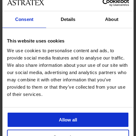
velikostmi
Consent
Details
About
Zákaznická podpora
V pracovních dnech od 8:00 do 17:00
This website uses cookies
491 204 304
We use cookies to personalise content and ads, to
info@astratex.cz
provide social media features and to analyse our traffic.
We also share information about your use of our site with
Newsletter
our social media, advertising and analytics partners who
may combine it with other information that you’ve
Nenechte si ujít žádnou slevu.
provided to them or that they’ve collected from your use
of their services.
CHCI ODEBÍRAT
Allow all
SLUŽBY ZÁKAZNÍKŮM