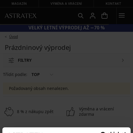
MAGAZÍN
VÝMĚNA A VRÁCENÍ
KONTAKT
VELKÝ LETNÍ VÝPRODEJ AŽ −70 %
Úvod
Prázdninový výprodej
FILTRY
Třídit podle:
TOP
Požadovaný obsah nenalezen.
Výměna a vrácení
8 % z nákupu zpět
zdarma
Chytrý průvodce
Výhodné poštovné