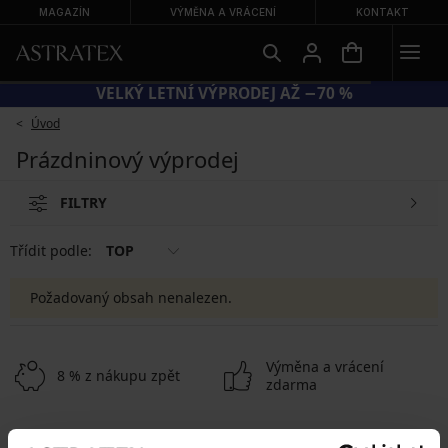
MAGAZÍN
VÝMĚNA A VRÁCENÍ
KONTAKT
VELKÝ LETNÍ VÝPRODEJ AŽ −70 %
Úvod
Prázdninový výprodej
FILTRY
Třídit podle:
TOP
Požadovaný obsah nenalezen.
Výměna a vrácení
8 % z nákupu zpět
zdarma
Chytrý průvodce
Výhodné poštovné