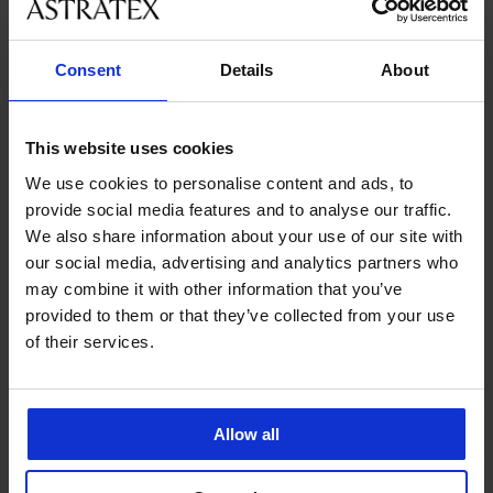
velikostmi
Consent
Details
About
Zákaznická podpora
V pracovních dnech od 8:00 do 17:00
This website uses cookies
491 204 304
We use cookies to personalise content and ads, to
info@astratex.cz
provide social media features and to analyse our traffic.
We also share information about your use of our site with
Newsletter
our social media, advertising and analytics partners who
may combine it with other information that you’ve
Nenechte si ujít žádnou slevu.
provided to them or that they’ve collected from your use
of their services.
CHCI ODEBÍRAT
Allow all
SLUŽBY ZÁKAZNÍKŮM