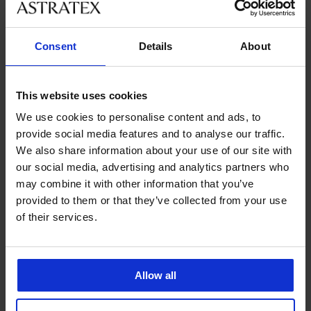
velikostmi
Consent
Details
About
Zákaznická podpora
V pracovních dnech od 8:00 do 17:00
This website uses cookies
491 204 304
We use cookies to personalise content and ads, to
info@astratex.cz
provide social media features and to analyse our traffic.
We also share information about your use of our site with
Newsletter
our social media, advertising and analytics partners who
may combine it with other information that you’ve
Nenechte si ujít žádnou slevu.
provided to them or that they’ve collected from your use
of their services.
CHCI ODEBÍRAT
Allow all
SLUŽBY ZÁKAZNÍKŮM