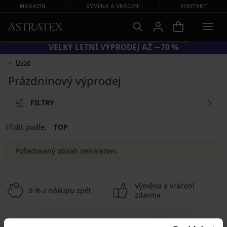
MAGAZÍN
VÝMĚNA A VRÁCENÍ
KONTAKT
VELKÝ LETNÍ VÝPRODEJ AŽ −70 %
Úvod
Prázdninový výprodej
FILTRY
Třídit podle:
TOP
Požadovaný obsah nenalezen.
Výměna a vrácení
8 % z nákupu zpět
zdarma
Chytrý průvodce
Výhodné poštovné