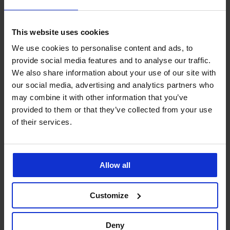
This website uses cookies
We use cookies to personalise content and ads, to
provide social media features and to analyse our traffic.
We also share information about your use of our site with
our social media, advertising and analytics partners who
may combine it with other information that you’ve
provided to them or that they’ve collected from your use
4,9
4,9
of their services.
Bambusové boxerky Petrol
Bambusové boxerky Blue II
Blue bezešvé
bezešvé
399 Kč
399 Kč
Allow all
LIMITED
Customize
Deny