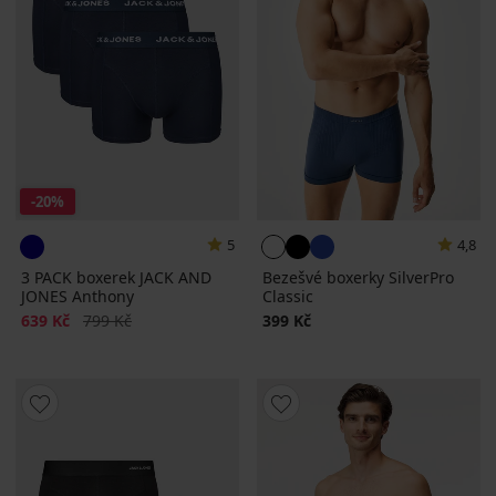
-20%
5
4,8
3 PACK boxerek JACK AND
Bezešvé boxerky SilverPro
JONES Anthony
Classic
Sleva
Původní cena
639 Kč
799 Kč
399 Kč