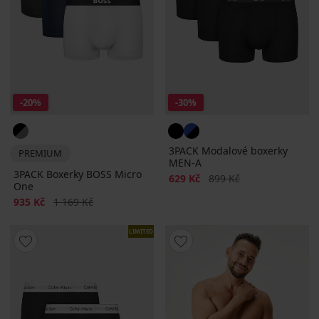
-20%
-30%
3PACK Modalové boxerky
PREMIUM
MEN-A
3PACK Boxerky BOSS Micro
Sleva
Původní cena
629 Kč
899 Kč
One
Sleva
Původní cena
935 Kč
1 169 Kč
LIMITED