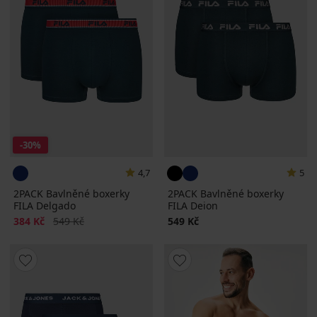
-30%
4,7
5
2PACK Bavlněné boxerky
2PACK Bavlněné boxerky
FILA Delgado
FILA Deion
Sleva
Původní cena
384 Kč
549 Kč
549 Kč