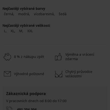
Nejčastěji vybírané barvy
černá
modrá
vícebarevná
šedá
Nejčastěji vybírané velikosti
L
XL
M
XXL
Výměna a vrácení
8 % z nákupu zpět
zdarma
Chytrý průvodce
Výhodné poštovné
velikostmi
Zákaznická podpora
V pracovních dnech od 8:00 do 17:00
491 204 304