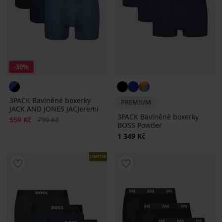
-30%
3PACK Bavlněné boxerky
PREMIUM
JACK AND JONES JACJeremi
3PACK Bavlněné boxerky
Sleva
Původní cena
559 Kč
799 Kč
BOSS Powder
1 349 Kč
LIMITED