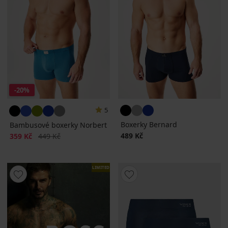
-20%
5
Boxerky Bernard
Bambusové boxerky Norbert
Sleva
Původní cena
489 Kč
359 Kč
449 Kč
LIMITED