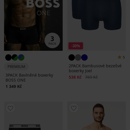
-30%
5
2PACK Bambusové bezešvé
PREMIUM
boxerky Joel
3PACK Bavlněné boxerky
Sleva
Původní cena
538 Kč
769 Kč
BOSS ONE
1 349 Kč