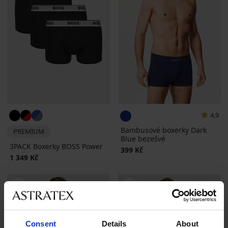
4,9
Bambusové boxerky Dark
PREMIUM
Blue bezešvé
3PACK Boxerky BOSS Power
399 Kč
1 349 Kč
Consent
Details
About