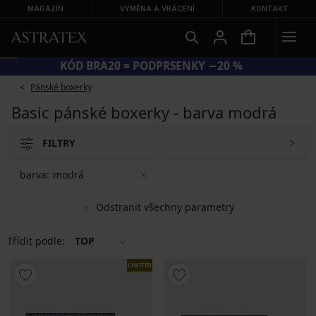
MAGAZÍN
VÝMĚNA A VRÁCENÍ
KONTAKT
KÓD BRA20 = PODPRSENKY −20 %
Pánské boxerky
Basic pánské boxerky - barva modrá
FILTRY
barva:
modrá
Odstranit všechny parametry
Třídit podle:
TOP
LIMITED